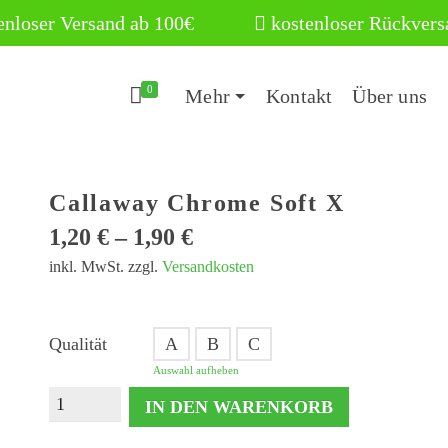
enloser Versand ab 100€
kostenloser Rückvers
0
Mehr
Kontakt
Über uns
Callaway Chrome Soft X
1,20
€
–
1,90
€
inkl. MwSt.
zzgl.
Versandkosten
Qualität
A
B
C
Auswahl aufheben
Callaway
IN DEN WARENKORB
Chrome