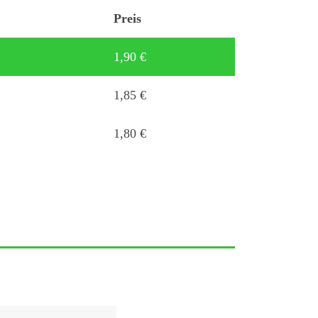
Preis
1,90
€
1,85
€
1,80
€