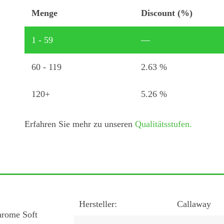
Soft
Menge
Discount (%)
X
Menge
1 - 59
—
60 - 119
2.63 %
120+
5.26 %
Erfahren Sie mehr zu unseren
Qualitätsstufen.
Hersteller:
Callaway
hrome Soft