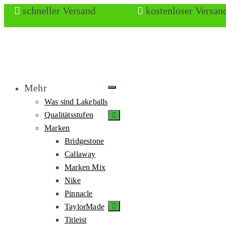
schneller Versand
kostenloser Versan
Mehr
Was sind Lakeballs
Qualitätsstufen
Marken
Bridgestone
Callaway
Marken Mix
Nike
Pinnacle
TaylorMade
Titleist