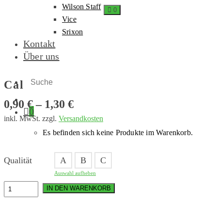
Wilson Staff
0
Vice
Srixon
Kontakt
Über uns
Callaway Supersoft
0,90
€
–
1,30
€
0
inkl. MwSt.
zzgl.
Versandkosten
Es befinden sich keine Produkte im Warenkorb.
Qualität
A
B
C
Auswahl aufheben
Callaway
IN DEN WARENKORB
Supersoft
Menge