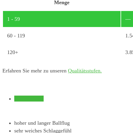
Menge
1 - 59
—
60 - 119
1.5
120+
3.8
Erfahren Sie mehr zu unseren
Qualitätsstufen.
Beschreibung
hoher und langer Ballflug
sehr weiches Schlaggefühl