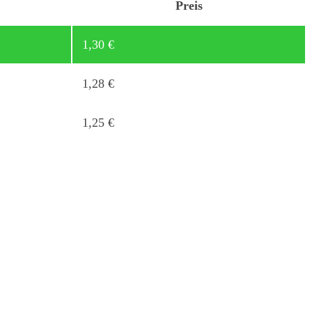
Preis
1,30
€
1,28
€
1,25
€